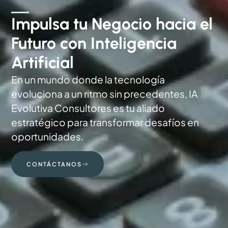
Impulsa tu Negocio hacia el
Futuro con Inteligencia
Artificial
En un mundo donde la tecnología
evoluciona a un ritmo sin precedentes, IA
Evolutiva Consultores es tu aliado
estratégico para transformar desafíos en
oportunidades.
CONTÁCTANOS